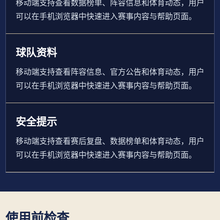
移动端支持查看数据榜单、阵容信息和体育动态，用户
可以在手机浏览器中快速进入赛事内容与帮助页面。
球队资料
移动端支持查看阵容信息、官方公告和体育动态，用户
可以在手机浏览器中快速进入赛事内容与帮助页面。
安全提示
移动端支持查看赛后复盘、数据榜单和体育动态，用户
可以在手机浏览器中快速进入赛事内容与帮助页面。
使用前检查