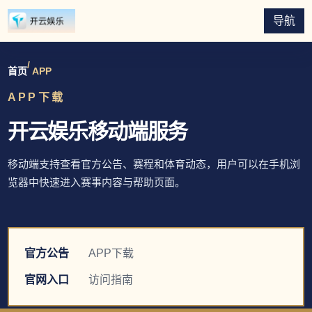
导航
/
首页
APP
APP下载
开云娱乐移动端服务
移动端支持查看官方公告、赛程和体育动态，用户可以在手机浏
览器中快速进入赛事内容与帮助页面。
官方公告
APP下载
官网入口
访问指南